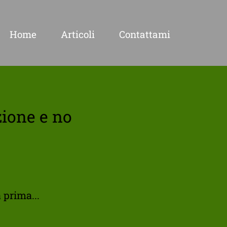
Home
Articoli
Contattami
azione e no
 prima...