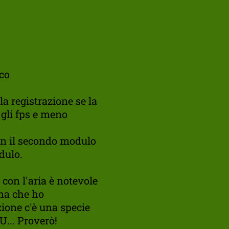
ico
a registrazione se la
 gli fps e meno
con il secondo modulo
dulo.
con l'aria è notevole
ma che ho
zione c'è una specie
U... Proverò!