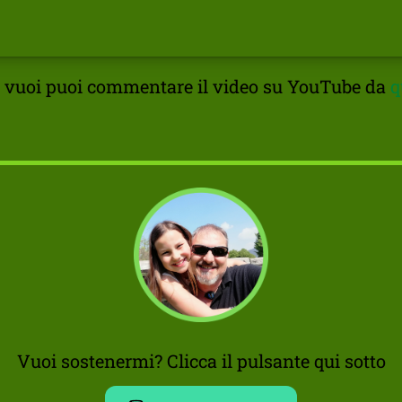
 vuoi puoi commentare il video su YouTube da
q
Vuoi sostenermi? Clicca il pulsante qui sotto