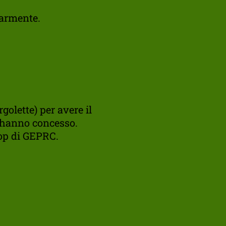
larmente.
golette) per avere il
 hanno concesso.
hop di GEPRC.