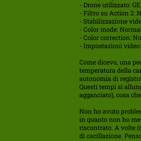
- Drone utilizzato: 
- Filtro su Action 2:
- Stabilizzazione vi
- Color mode: Norma
- Color correction: N
- Impostazioni video:
Come dicevo, una pecc
temperatura della cam
autonomia di registra
Questi tempi si allu
agganciato), cosa ch
Non ho avuto problemi
in quanto non ho mes
riscontrato. A volte 
di oscillazione. Pens