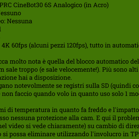
GEPRC CineBot30 6S Analogico (in Acro)
 Nessuno
deo: Nessuna
l
o
 4K 60fps (alcuni pezzi 120fps), tutto in automat
a molto nota è quella del blocco automatico dell
 sale troppo (e sale velocemente!). Più sono alti
zione hai a disposizione.
ngano notevolmente se registri sulla SD (quindi 
e non faccio quando volo in quanto uso solo 1 mo
 di temperatura in quanto fa freddo e l'impatto 
so nessuna protezione alla cam. E qui il proble
(nel video si vede chiaramente) su cambio di dire
o si possa eliminare utilizzando l'involucro in TP