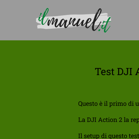
Test DJI A
Questo è il primo di u
La DJI Action 2 la r
Il setup di questo test