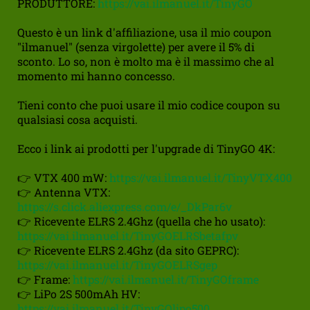
PRODUTTORE:
https://vai.ilmanuel.it/TinyGO
Questo è un link d'affiliazione, usa il mio coupon
"ilmanuel" (senza virgolette) per avere il 5% di
sconto. Lo so, non è molto ma è il massimo che al
momento mi hanno concesso.
Tieni conto che puoi usare il mio codice coupon su
qualsiasi cosa acquisti.
Ecco i link ai prodotti per l'upgrade di TinyGO 4K:
👉 VTX 400 mW:
https://vai.ilmanuel.it/TinyVTX400
👉 Antenna VTX:
https://s.click.aliexpress.com/e/_DkPar6v
👉 Ricevente ELRS 2.4Ghz (quella che ho usato):
https://vai.ilmanuel.it/TinyGOELRSbetafpv
👉 Ricevente ELRS 2.4Ghz (da sito GEPRC):
https://vai.ilmanuel.it/TinyGOELRSgep
👉 Frame:
https://vai.ilmanuel.it/TinyGOframe
👉 LiPo 2S 500mAh HV:
https://vai.ilmanuel.it/TinyGOlipo500