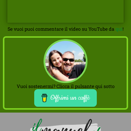
Se vuoi puoi commentare il video su YouTube da
qui
!
Vuoi sostenermi? Clicca il pulsante qui sotto
Offrimi un caffè