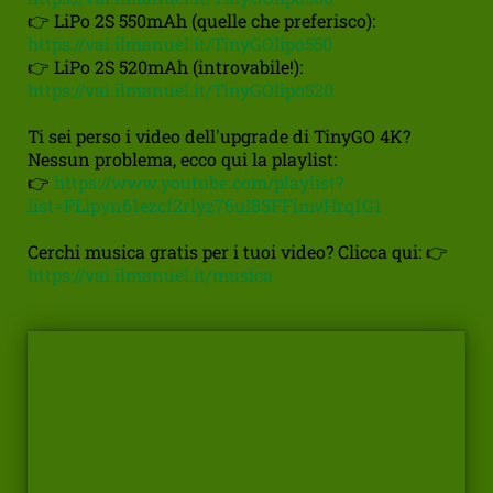
👉 LiPo 2S 550mAh (quelle che preferisco):
https://vai.ilmanuel.it/TinyGOlipo550
👉 LiPo 2S 520mAh (introvabile!):
https://vai.ilmanuel.it/TinyGOlipo520
Ti sei perso i video dell'upgrade di TinyGO 4K?
Nessun problema, ecco qui la playlist:
👉
https://www.youtube.com/playlist?
list=PLipyn61ezcf2rlyz76uI8SFFimvHrq1G1
Cerchi musica gratis per i tuoi video? Clicca qui: 👉
https://vai.ilmanuel.it/musica