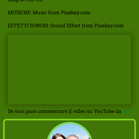
MUSICHE: Music from Pixabay.com
EFFETTI SONORI: Sound Effect from Pixabay.com
Se vuoi puoi commentare il video su YouTube da
qui!