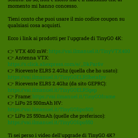
momento mi hanno concesso.
Tieni conto che puoi usare il mio codice coupon su
qualsiasi cosa acquisti.
Ecco i link ai prodotti per l'upgrade di TinyGO 4K:
👉 VTX 400 mW:
https://vai.ilmanuel.it/TinyVTX400
👉 Antenna VTX:
https://s.click.aliexpress.com/e/_DkPar6v
👉 Ricevente ELRS 2.4Ghz (quella che ho usato):
https://vai.ilmanuel.it/TinyGOELRSbetafpv
👉 Ricevente ELRS 2.4Ghz (da sito GEPRC):
https://vai.ilmanuel.it/TinyGOELRSgep
👉 Frame:
https://vai.ilmanuel.it/TinyGOframe
👉 LiPo 2S 500mAh HV:
https://vai.ilmanuel.it/TinyGOlipo500
👉 LiPo 2S 550mAh (quelle che preferisco):
https://vai.ilmanuel.it/TinyGOlipo550
Ti sei perso i video dell'upgrade di TinyGO 4K?