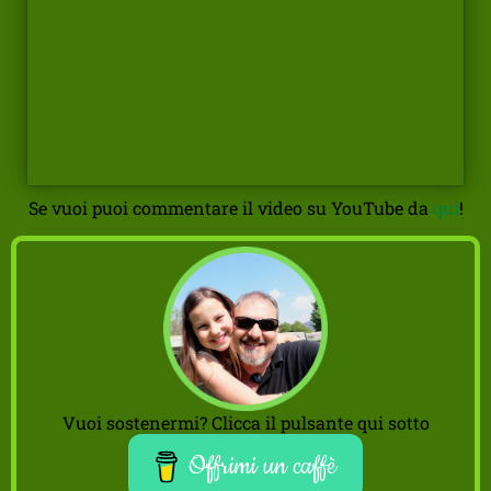
Se vuoi puoi commentare il video su YouTube da
qui
!
Vuoi sostenermi? Clicca il pulsante qui sotto
Offrimi un caffè